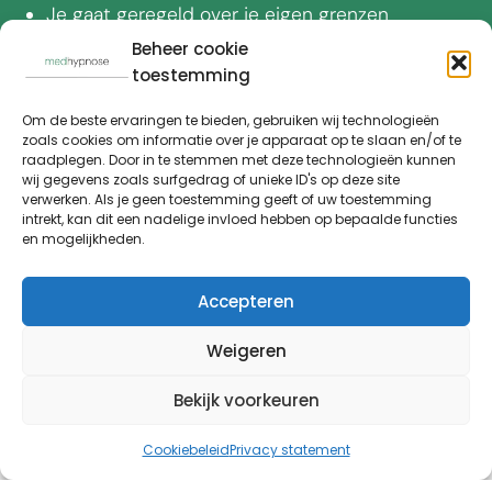
Je gaat geregeld over je eigen grenzen
Je wilt dingen graag goed doen
Beheer cookie
Je hebt een groot verantwoordelijkheidsgevoel
toestemming
Je wilt anderen te vriend houden
Om de beste ervaringen te bieden, gebruiken wij technologieën
Je bent perfectionistisch
zoals cookies om informatie over je apparaat op te slaan en/of te
Je bent streng voor zichzelf
raadplegen. Door in te stemmen met deze technologieën kunnen
wij gegevens zoals surfgedrag of unieke ID's op deze site
Je hebt de neiging om te pleasen
verwerken. Als je geen toestemming geeft of uw toestemming
intrekt, kan dit een nadelige invloed hebben op bepaalde functies
Ga dan met je klachten aan de slag via het online
en mogelijkheden.
hypnotherapie programma voor PDS.
Accepteren
Aanmelden
Weigeren
Bekijk voorkeuren
Hypnotherapie in Utrecht
Cookiebeleid
Privacy statement
Prikkelbare Darm Syndroom