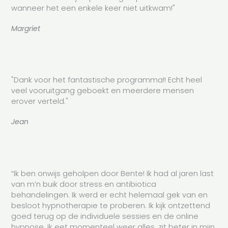
wanneer het een enkele keer niet uitkwam!"
Margriet
"Dank voor het fantastische programma!! Echt heel
veel vooruitgang geboekt en meerdere mensen
erover verteld."
Jean
“Ik ben onwijs geholpen door Bente! Ik had al jaren last
van m’n buik door stress en antibiotica
behandelingen. Ik werd er echt helemaal gek van en
besloot hypnotherapie te proberen. Ik kijk ontzettend
goed terug op de individuele sessies en de online
hypnose. Ik eet momenteel weer alles, zit beter in mijn