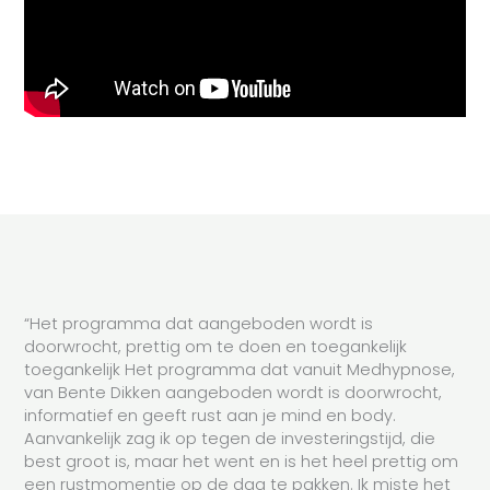
“Het programma dat aangeboden wordt is
doorwrocht, prettig om te doen en toegankelijk
toegankelijk Het programma dat vanuit Medhypnose,
van Bente Dikken aangeboden wordt is doorwrocht,
informatief en geeft rust aan je mind en body.
Aanvankelijk zag ik op tegen de investeringstijd, die
best groot is, maar het went en is het heel prettig om
een rustmomentje op de dag te pakken. Ik miste het