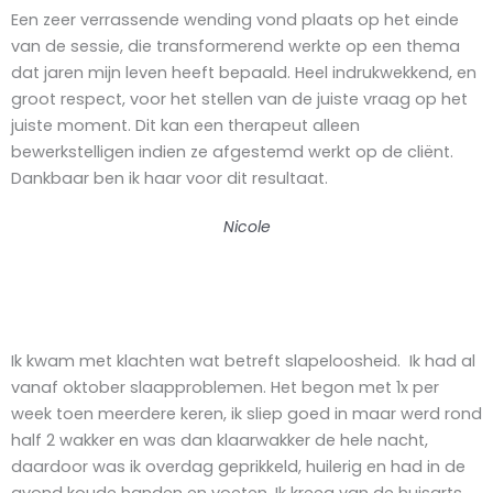
Een zeer verrassende wending vond plaats op het einde
van de sessie, die transformerend werkte op een thema
dat jaren mijn leven heeft bepaald. Heel indrukwekkend, en
groot respect, voor het stellen van de juiste vraag op het
juiste moment. Dit kan een therapeut alleen
bewerkstelligen indien ze afgestemd werkt op de cliënt.
Dankbaar ben ik haar voor dit resultaat.
Nicole
Ik kwam met klachten wat betreft slapeloosheid. Ik had al
vanaf oktober slaapproblemen. Het begon met 1x per
week toen meerdere keren, ik sliep goed in maar werd rond
half 2 wakker en was dan klaarwakker de hele nacht,
daardoor was ik overdag geprikkeld, huilerig en had in de
avond koude handen en voeten. Ik kreeg van de huisarts