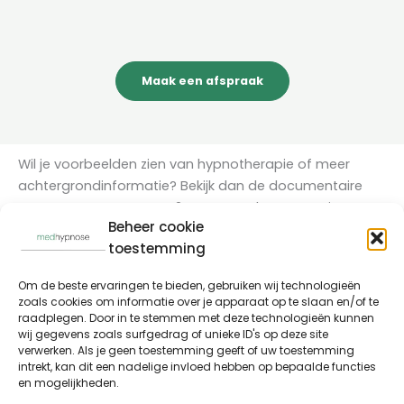
Maak een afspraak
Wil je voorbeelden zien van hypnotherapie of meer
achtergrondinformatie? Bekijk dan de documentaire
Hypnose op recept
van 2Doc. Deze documentaire gaat
Beheer cookie
over hypnotherapie bij prikkelbare darmsyndroom.
toestemming
Of luister naar deze aflevering van de podcast
Gezond
Om de beste ervaringen te bieden, gebruiken wij technologieën
Kompas
via
Spotify
of
Apple Podcasts
, waarin ik over
zoals cookies om informatie over je apparaat op te slaan en/of te
hypnotherapie vertel!
raadplegen. Door in te stemmen met deze technologieën kunnen
wij gegevens zoals surfgedrag of unieke ID's op deze site
verwerken. Als je geen toestemming geeft of uw toestemming
intrekt, kan dit een nadelige invloed hebben op bepaalde functies
en mogelijkheden.
Hypnotherapie in Utrecht