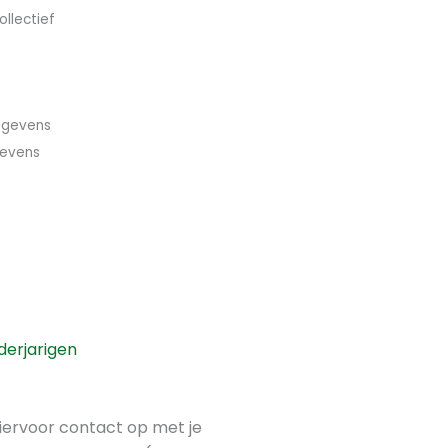
llectief
egevens
gevens
derjarigen
iervoor contact op met je