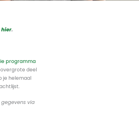
k
hier
.
pie programma
 overgrote deel
b je helemaal
htlijst.
e gegevens via