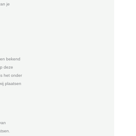
an je
ren bekend
Op deze
is het onder
ij plaatsen
van
atsen.