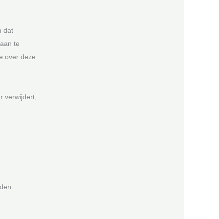
n dat
 aan te
ie over deze
r verwijdert,
rden