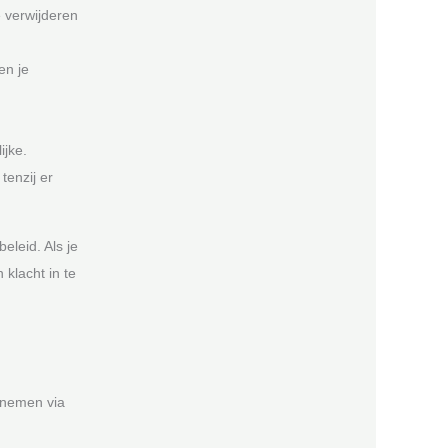
e verwijderen
en je
ijke.
enzij er
leid. Als je
klacht in te
pnemen via