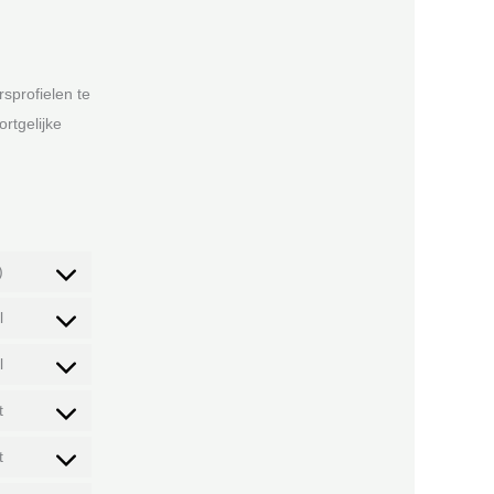
sprofielen te
rtgelijke
)
l
l
t
t