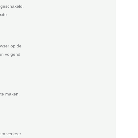
ngeschakeld,
ite.
owser op de
een volgend
 te maken.
 om verkeer