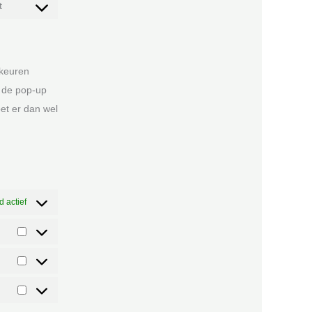
t
rkeuren
n de pop-up
oet er dan wel
jd actief