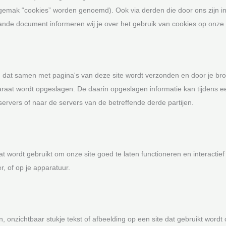
t gemak “cookies” worden genoemd). Ook via derden die door ons zijn i
ande document informeren wij je over het gebruik van cookies op onze s
d dat samen met pagina's van deze site wordt verzonden en door je br
araat wordt opgeslagen. De daarin opgeslagen informatie kan tijdens 
rvers of naar de servers van de betreffende derde partijen.
 wordt gebruikt om onze site goed te laten functioneren en interactief
, of op je apparatuur.
n, onzichtbaar stukje tekst of afbeelding op een site dat gebruikt wordt