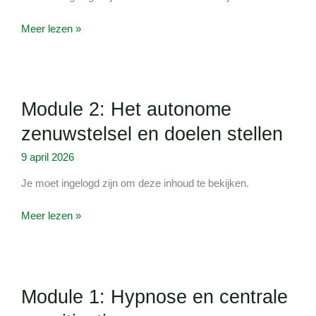
Meer lezen »
Module
Module 2: Het autonome
2:
Het
zenuwstelsel en doelen stellen
autonome
zenuwstelsel
9 april 2026
en
Je moet ingelogd zijn om deze inhoud te bekijken.
doelen
stellen
Meer lezen »
Module
Module 1: Hypnose en centrale
1:
Hypnose