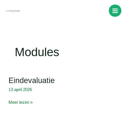
Ga
naar
de
inhoud
Modules
Eindevaluatie
Eindevaluatie
13 april 2026
Meer lezen »
Bonus