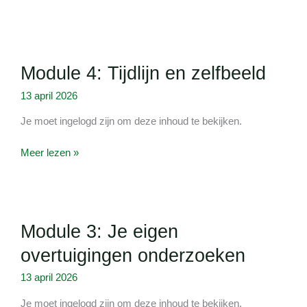
activeren
Module
Module 4: Tijdlijn en zelfbeeld
4:
Tijdlijn
13 april 2026
en
zelfbeeld
Je moet ingelogd zijn om deze inhoud te bekijken.
Meer lezen »
Module
Module 3: Je eigen
3:
Je
overtuigingen onderzoeken
eigen
overtuigingen
13 april 2026
onderzoeken
Je moet ingelogd zijn om deze inhoud te bekijken.