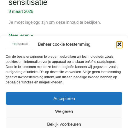
sensitisatie
en
centrale
9 maart 2026
sensitisatie
Je moet ingelogd zijn om deze inhoud te bekijken.
Meer lezen »
Beheer cookie toestemming
Om de beste ervaringen te bieden, gebruiken wij technologieën zoals
cookies om informatie over je apparaat op te slaan en/of te raadplegen.
Door in te stemmen met deze technologieën kunnen wij gegevens zoals
surfgedrag of unieke ID's op deze site verwerken. Als je geen toestemming
geeft of uw toestemming intrekt, kan dit een nadelige invloed hebben op
bepaalde functies en mogelijkheden.
Hypnotherapie in Utrecht
Prikkelbare Darm Syndroom
Accepteren
Over
Weigeren
Afspraak
Bekijk voorkeuren
Contact