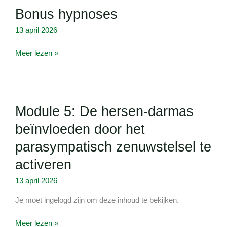
Bonus hypnoses
hypnoses
13 april 2026
Meer lezen »
Module
Module 5: De hersen-darmas
5:
De
beïnvloeden door het
hersen-
parasympatisch zenuwstelsel te
darmas
beïnvloeden
activeren
door
13 april 2026
het
parasympatisch
Je moet ingelogd zijn om deze inhoud te bekijken.
zenuwstelsel
te
Meer lezen »