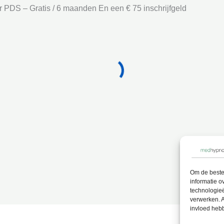
or PDS
–
Gratis
/
6 maanden
En een € 75 inschrijfgeld
Om de beste 
informatie o
technologieë
verwerken. A
invloed heb