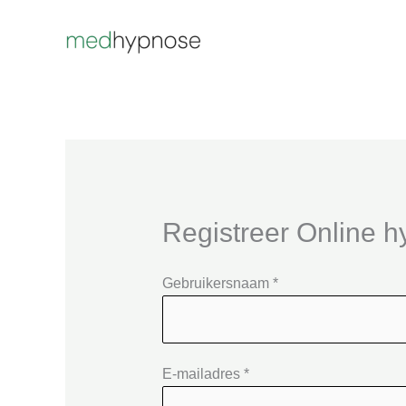
Ga
naar
de
inhoud
Registreer Online 
Gebruikersnaam *
E-mailadres *