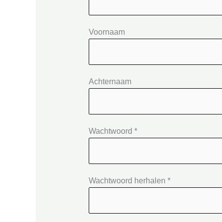
Voornaam
Achternaam
Wachtwoord *
Wachtwoord herhalen *